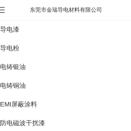
东莞市金瑞导电材料有限公司
导电漆
导电粉
电铸银油
电铸铜油
EMI屏蔽涂料
防电磁波干扰漆